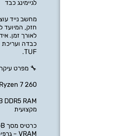
חזק, המיועד 
לאורך זמן. איד
כבדה ועריכת ו
כר