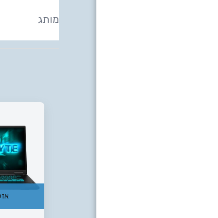
מותג
אזל