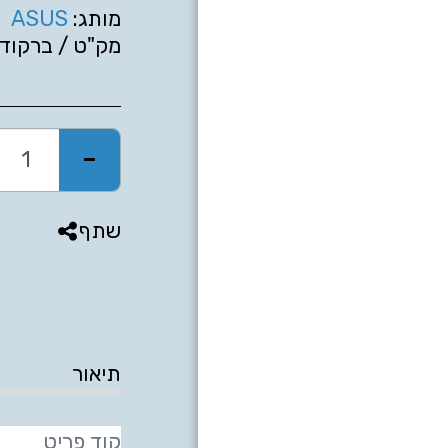
מותג:
ASUS
מק"ט / ברקוד:
בית
מחשבים ניידים
מחשבים נייחים
מסכי מחשב
שתף
ציוד היקפי למחשב
מעבדת תיקונים
ושדרוגים
יכנס בקרוב חומרה
תיאור
יצירת קשר
קוד פריט
לקוחות מספרים