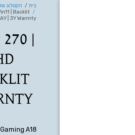
בית
הקטלוג שלנ
11 | Backlit
Y | 3Y Warrnty
270 |
HD
CKLIT
RRNTY