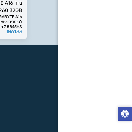
נייד 16
260 32GB
Nvme RTX
לגיימרים וליוצ
B IPS 3VH
₪
6133
מ
כוח בלתי מת
כבדים, עריכת ו
מספק צבעים מדו
בית
מחשבים ניידים
חדה במיוחד. פ
יצירת קשר
לקוחות מספר
שמחפש ביצועי
אנו משתדלים להציג מידע
אטרקטיבי. הת
תקנון אתר ומדיניות, הגנ
• ט.ל.ח-ללא 
אחריות איסוף וה
דיגיטל 073-2151900